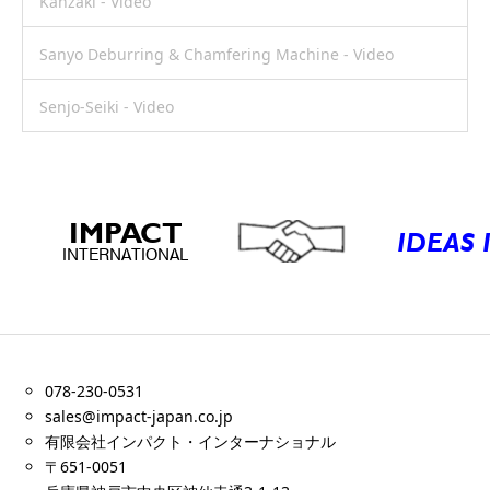
Kanzaki - Video
Sanyo Deburring & Chamfering Machine - Video
Senjo-Seiki - Video
078-230-0531
sales@impact-japan.co.jp
有限会社インパクト・インターナショナル
〒651-0051