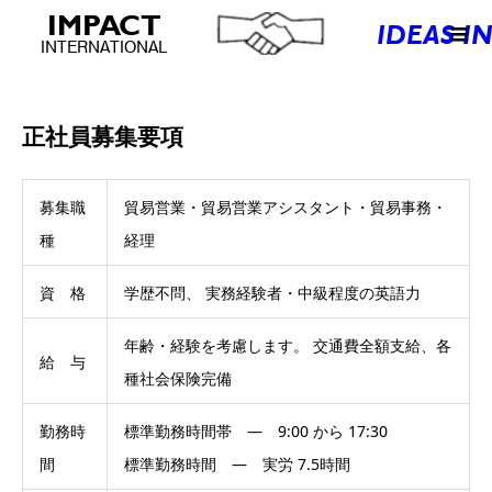
正社員募集要項
募集職
貿易営業・貿易営業アシスタント・貿易事務・
種
経理
資 格
学歴不問、 実務経験者・中級程度の英語力
年齢・経験を考慮します。 交通費全額支給、各
給 与
種社会保険完備
勤務時
標準勤務時間帯 ― 9:00 から 17:30
間
標準勤務時間 ― 実労 7.5時間